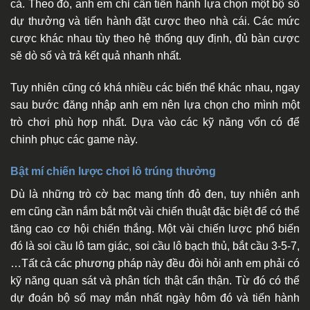
cả. Theo đó, anh em chỉ cần tiến hành lựa chọn một bộ số
dự thưởng và tiến hành đặt cược theo nhà cái. Các mức
cược khác nhau tùy theo hệ thống quy định, đủ bàn cược
sẽ dò số và trả kết quả nhanh nhất.
Tuy nhiên cũng có khá nhiều các biến thể khác nhau, ngay
sau bước đăng nhập anh em nên lựa chọn cho mình một
trò chơi phù hợp nhất. Dựa vào các kỹ năng vốn có để
chinh phục các game này.
Bật mí chiến lược chơi lô trúng thưởng
Dù là những trò cờ bạc mang tính đỏ đen, tuy nhiên anh
em cũng cần nắm bắt một vài chiến thuật đặc biệt để có thể
tăng cao cơ hội chiến thắng. Một vài chiến lược phổ biến
đó là soi cầu lô tam giác, soi cầu lô bạch thủ, bắt cầu 3-5-7,
…Tất cả các phương pháp này đều đòi hỏi anh em phải có
kỹ năng quan sát và phân tích thật cẩn thận. Từ đó có thể
dự đoán bộ số may mắn nhất ngày hôm đó và tiến hành