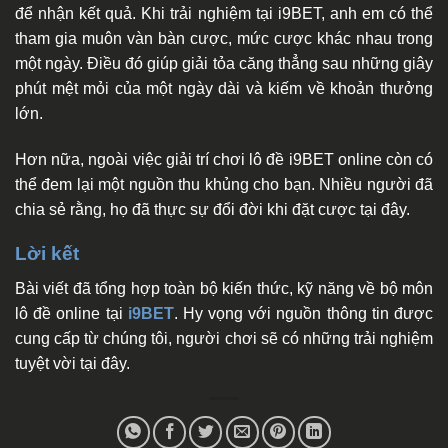
để nhận kết quả. Khi trải nghiệm tại i9BET, anh em có thể
tham gia muôn vàn bàn cược, mức cược khác nhau trong
một ngày. Điều đó giúp giải tỏa căng thẳng sau những giây
phút mệt mỏi của một ngày dài và kiếm về khoản thưởng
lớn.
Hơn nữa, ngoài việc giải trí chơi lô đề i9BET online còn có
thể đem lại một nguồn thu khủng cho bạn. Nhiều người đã
chia sẻ rằng, họ đã thực sự đổi đời khi đặt cược tại đây.
Lời kết
Bài viết đã tổng hợp toàn bộ kiến thức, kỹ năng về bộ môn
lô đề online tại
i9BET
. Hy vọng với nguồn thông tin được
cung cấp từ chúng tôi, người chơi sẽ có những trải nghiệm
tuyệt vời tại đây.