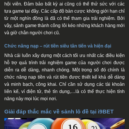
hội viên. Đảm bảo bất kỳ ai cũng có thể thử sức với các
tựa game tại đây. Các cấp độ bàn cược không giới hạn chỉ
từ một nghìn đồng là đã có thể tham gia trải nghiệm. Bởi
vậy, sảnh game thành công lôi kéo những khách hàng mới
và giữ chân người chơi cũ.
Chức năng nạp – rút tiền siêu tân tiến và hiện đại
Nhà cái luôn xây dựng một cách tối ưu nhất các điều kiện
hỗ trợ quá trình trải nghiệm game của người chơi được
diễn ra dễ dàng, nhanh chóng. Một trong số đó chính là
chức năng nạp tiền và rút tiền được thiết kế khá dễ dàng
và minh bạch, công khai. Chỉ cần sử dụng các tài khoản
liên kế, ví điện tử, thẻ tín dụng,…là có thể thực hiện tính
năng này mọi lúc mọi nơi.
Giải đáp thắc mắc về sảnh lô đề tại i9BET