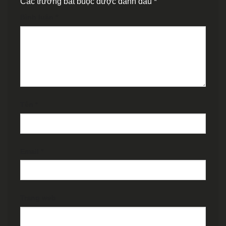
Các trường bắt buộc được đánh dấu
*
Bình luận
*
Tên
*
Email
*
Trang web