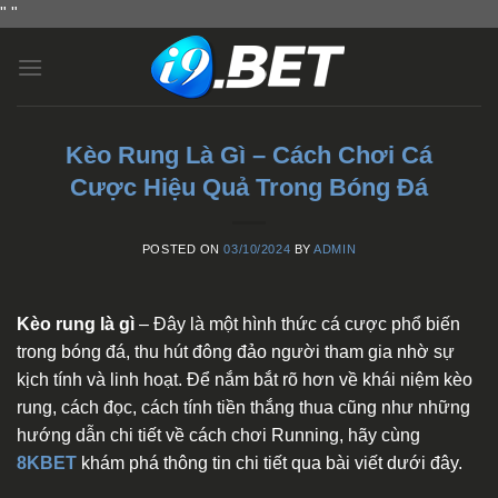
Skip
"
"
to
content
Kèo Rung Là Gì – Cách Chơi Cá
Cược Hiệu Quả Trong Bóng Đá
POSTED ON
03/10/2024
BY
ADMIN
Kèo rung là gì
– Đây là một hình thức cá cược phổ biến
trong bóng đá, thu hút đông đảo người tham gia nhờ sự
kịch tính và linh hoạt. Để nắm bắt rõ hơn về khái niệm kèo
rung, cách đọc, cách tính tiền thắng thua cũng như những
hướng dẫn chi tiết về cách chơi Running, hãy cùng
8KBET
khám phá thông tin chi tiết qua bài viết dưới đây.