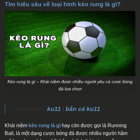
Tìm hiểu sâu về loại hình kèo rung là gì?
Kèo rung là gì – Khái niệm được nhiều người yêu cá cược bóng
đá lựa chọn
Xem thêm:
ku11
|
bắn cá ku11
Khái niệm
kèo rung là gì
hay còn được gọi là Running
Ball, là một dạng cược bóng đá được nhiều người hâm