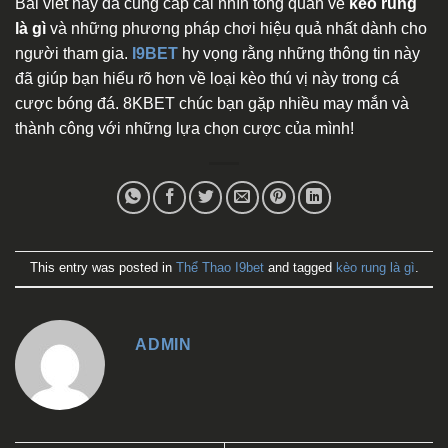
Bài viết này đã cung cấp cái nhìn tổng quan về
kèo rung
là gì
và những phương pháp chơi hiệu quả nhất dành cho
người tham gia.
I9BET
hy vọng rằng những thông tin này
đã giúp bạn hiểu rõ hơn về loại kèo thú vị này trong cá
cược bóng đá. 8KBET chúc bạn gặp nhiều may mắn và
thành công với những lựa chọn cược của mình!
This entry was posted in
Thể Thao I9bet
and tagged
kèo rung là gì
.
ADMIN