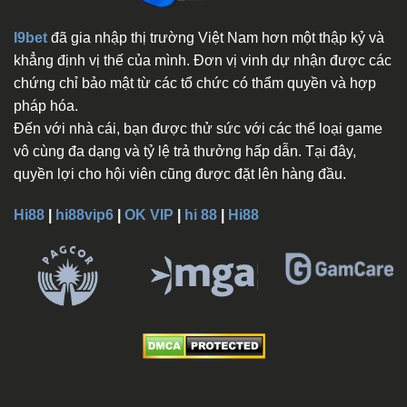
I9bet
đã gia nhập thị trường Việt Nam hơn một thập kỷ và
khẳng định vị thế của mình. Đơn vị vinh dự nhận được các
chứng chỉ bảo mật từ các tổ chức có thẩm quyền và hợp
pháp hóa.
Đến với nhà cái, bạn được thử sức với các thể loại game
vô cùng đa dạng và tỷ lệ trả thưởng hấp dẫn. Tại đây,
quyền lợi cho hội viên cũng được đặt lên hàng đầu.
Hi88
|
hi88vip6
|
OK VIP
|
hi 88
|
Hi88