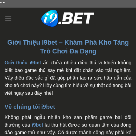
Skip
"
"
to
content
Giới Thiệu I9bet – Khám Phá Kho Tàng
Trò Chơi Đa Dạng
Giới thiệu i9bet
ẩn chứa nhiều điều thú vị khiến không
biết bao game thủ say mê khi đặt chân vào trải nghiệm.
Vậy điều đặc sắc gì đã góp phần tạo ra sức hấp dẫn của
kho trò chơi này? Hãy cùng tìm hiểu về sự thật đó trong bài
viết ngay sau đây nhé!
Về chúng tôi i9bet
Không phải ngẫu nhiên kho sản phẩm game bài đổi
thưởng của
i9bet
lại thu hút được sự quan tâm của đông
đảo game thủ như vậy. Có được thành công này phải kể