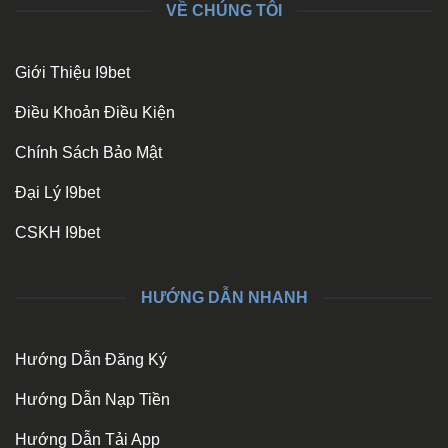
VỀ CHÚNG TÔI
Giới Thiệu I9bet
Điều Khoản Điều Kiện
Chính Sách Bảo Mật
Đại Lý I9bet
CSKH I9bet
HƯỚNG DẪN NHANH
Hướng Dẫn Đăng Ký
Hướng Dẫn Nạp Tiền
Hướng Dẫn Tải App